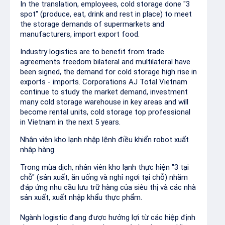
In the translation, employees, cold storage done "3
spot" (produce, eat, drink and rest in place) to meet
the storage demands of supermarkets and
manufacturers, import export food.
Industry logistics are to benefit from trade
agreements freedom bilateral and multilateral have
been signed, the demand for cold storage high rise in
exports - imports. Corporations AJ Total Vietnam
continue to study the market demand, investment
many cold storage warehouse in key areas and will
become rental units, cold storage top professional
in Vietnam in the next 5 years.
Nhân viên kho lạnh nhập lệnh điều khiển robot xuất
nhập hàng.
Trong mùa dịch, nhân viên kho lạnh thực hiện "3 tại
chỗ" (sản xuất, ăn uống và nghỉ ngơi tại chỗ) nhằm
đáp ứng nhu cầu lưu trữ hàng của siêu thị và các nhà
sản xuất, xuất nhập khẩu thực phẩm.
Ngành logistic đang được hưởng lợi từ các hiệp định