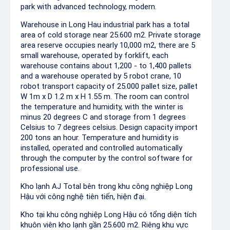
park with advanced technology, modern.
Warehouse in Long Hau industrial park has a total
area of cold storage near 25.600 m2. Private storage
area reserve occupies nearly 10,000 m2, there are 5
small warehouse, operated by forklift, each
warehouse contains about 1,200 - to 1,400 pallets
and a warehouse operated by 5 robot crane, 10
robot transport capacity of 25.000 pallet size, pallet
W 1m x D 1.2 m x H 1.55 m. The room can control
the temperature and humidity, with the winter is
minus 20 degrees C and storage from 1 degrees
Celsius to 7 degrees celsius. Design capacity import
200 tons an hour. Temperature and humidity is
installed, operated and controlled automatically
through the computer by the control software for
professional use.
Kho lạnh AJ Total bên trong khu công nghiệp Long
Hậu với công nghệ tiên tiến, hiện đại.
Kho tại khu công nghiệp Long Hậu có tổng diện tích
khuôn viên kho lạnh gần 25.600 m2. Riêng khu vực