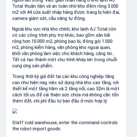
người lao động. Việc giao nhận hàng ở kho lạnh AJ
Total thuận tiện và an toàn nhờ kho đệm rộng 3.000
m2 với 44 cửa xuất nhập hàng được trang bị hiện đại,
camera giám sát, cầu nâng tự động.
Ngoài khu vực nhà kho chính, kho lạnh AJ Total còn
có các công trình phụ trợ khác, bao gồm sân bãi
rộng hơn 10.000 m2, phòng bao bì, đóng gói 1.000
m2, phòng kiểm hàng, văn phòng kho ngoại quan,
khối văn phòng làm việc cho khách hàng, căng tin...
Tất cả tạo thành một chu trình khép kín trong chuỗi
cung ứng sản phẩm.
Trong thời kỳ giá đất tại các khu công nghiệp tăng
cao như hiện nay, việc sử dụng nhà kho cao tầng, với
thiết kế một tầng hầm và 2 tầng nổi, cao 52m là một
cách tối ưu để cải thiện sức chứa mà không cần tốn
thêm đất, chi phí đầu tư ban đầu ở mức hợp lý.
Staff cold warehouse, enter the command controls
the robot import goods.